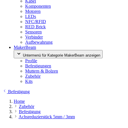
Kabel
Komponenten
Motoren
LEDs
NFC/RFID
RED Brick
Sensoren
Verbinder
Aufbewahrung
MakerBeam
Untermenü für Kategorie MakerBeam anzeigen
Profile
Befestigungen
Muttern & Bolzen
Zubehör
Kits
Befestigung
Home
Zubehör
Befestigung
Achsreduzierstück 5mm / 3mm