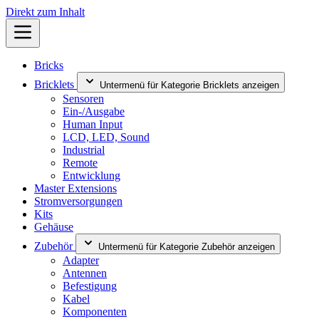
Direkt zum Inhalt
Bricks
Bricklets
Untermenü für Kategorie Bricklets anzeigen
Sensoren
Ein-/Ausgabe
Human Input
LCD, LED, Sound
Industrial
Remote
Entwicklung
Master Extensions
Stromversorgungen
Kits
Gehäuse
Zubehör
Untermenü für Kategorie Zubehör anzeigen
Adapter
Antennen
Befestigung
Kabel
Komponenten