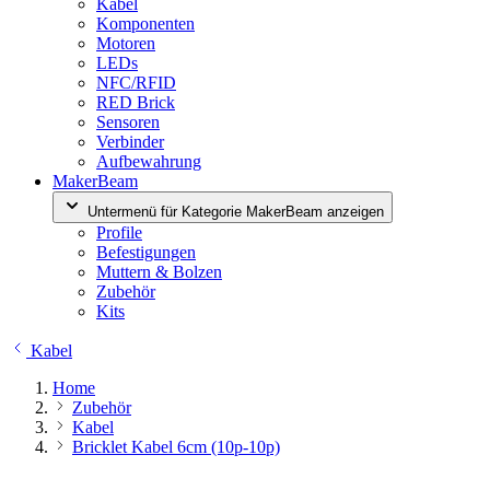
Kabel
Komponenten
Motoren
LEDs
NFC/RFID
RED Brick
Sensoren
Verbinder
Aufbewahrung
MakerBeam
Untermenü für Kategorie MakerBeam anzeigen
Profile
Befestigungen
Muttern & Bolzen
Zubehör
Kits
Kabel
Home
Zubehör
Kabel
Bricklet Kabel 6cm (10p-10p)