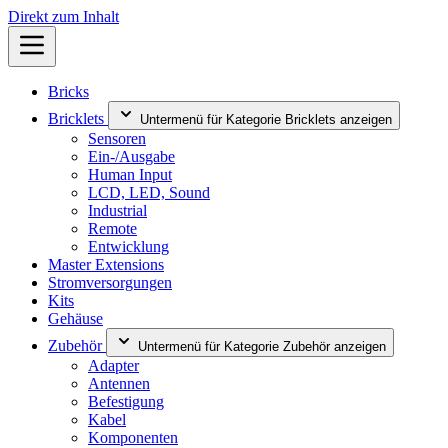
Direkt zum Inhalt
Bricks
Bricklets
Untermenü für Kategorie Bricklets anzeigen
Sensoren
Ein-/Ausgabe
Human Input
LCD, LED, Sound
Industrial
Remote
Entwicklung
Master Extensions
Stromversorgungen
Kits
Gehäuse
Zubehör
Untermenü für Kategorie Zubehör anzeigen
Adapter
Antennen
Befestigung
Kabel
Komponenten