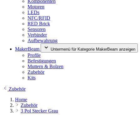
Komponenten
Motoren
LEDs
NFC/RFID
RED Brick
Sensoren
Verbinder
Aufbewahrung
MakerBeam
Untermenü für Kategorie MakerBeam anzeigen
Profile
Befestigungen
Muttern & Bolzen
Zubehör
Kits
Zubehör
Home
Zubehör
3 Pol Stecker Grau