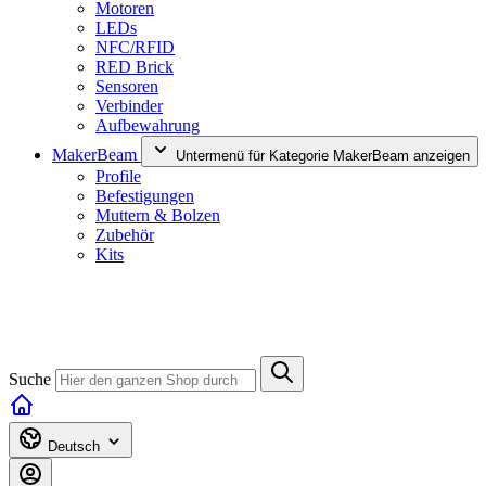
Motoren
LEDs
NFC/RFID
RED Brick
Sensoren
Verbinder
Aufbewahrung
MakerBeam
Untermenü für Kategorie MakerBeam anzeigen
Profile
Befestigungen
Muttern & Bolzen
Zubehör
Kits
Suche
Deutsch