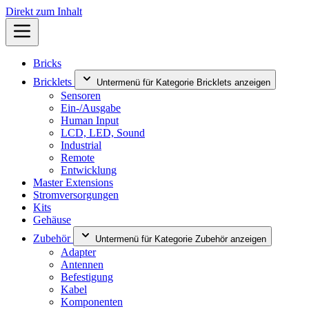
Direkt zum Inhalt
Bricks
Bricklets
Untermenü für Kategorie Bricklets anzeigen
Sensoren
Ein-/Ausgabe
Human Input
LCD, LED, Sound
Industrial
Remote
Entwicklung
Master Extensions
Stromversorgungen
Kits
Gehäuse
Zubehör
Untermenü für Kategorie Zubehör anzeigen
Adapter
Antennen
Befestigung
Kabel
Komponenten