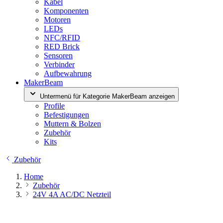
Kabel
Komponenten
Motoren
LEDs
NFC/RFID
RED Brick
Sensoren
Verbinder
Aufbewahrung
MakerBeam
Untermenü für Kategorie MakerBeam anzeigen
Profile
Befestigungen
Muttern & Bolzen
Zubehör
Kits
Zubehör
Home
Zubehör
24V 4A AC/DC Netzteil