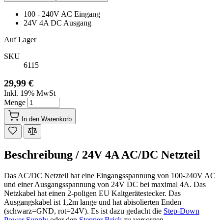
100 - 240V AC Eingang
24V 4A DC Ausgang
Auf Lager
SKU
6115
29,99 €
Inkl. 19% MwSt
Menge
In den Warenkorb
Beschreibung /
24V 4A AC/DC Netzteil
Das AC/DC Netzteil hat eine Eingangsspannung von 100-240V AC
und einer Ausgangsspannung von 24V DC bei maximal 4A. Das
Netzkabel hat einen 2-poligen EU Kaltgerätestecker. Das
Ausgangskabel ist 1,2m lange und hat abisolierten Enden
(schwarz=GND, rot=24V). Es ist dazu gedacht die
Step-Down
Power Supply
oder den
Stepper Brick
zu versorgen.