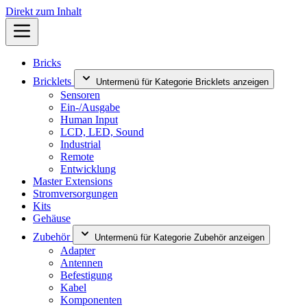
Direkt zum Inhalt
Bricks
Bricklets
Untermenü für Kategorie Bricklets anzeigen
Sensoren
Ein-/Ausgabe
Human Input
LCD, LED, Sound
Industrial
Remote
Entwicklung
Master Extensions
Stromversorgungen
Kits
Gehäuse
Zubehör
Untermenü für Kategorie Zubehör anzeigen
Adapter
Antennen
Befestigung
Kabel
Komponenten