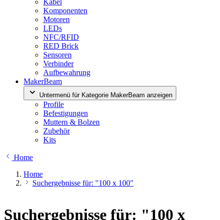
Kabel
Komponenten
Motoren
LEDs
NFC/RFID
RED Brick
Sensoren
Verbinder
Aufbewahrung
MakerBeam
Untermenü für Kategorie MakerBeam anzeigen
Profile
Befestigungen
Muttern & Bolzen
Zubehör
Kits
Home
Home
Suchergebnisse für: "100 x 100"
Suchergebnisse für: "100 x