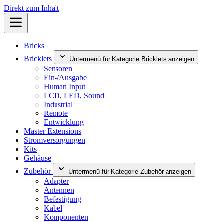
Direkt zum Inhalt
Bricks
Bricklets
Untermenü für Kategorie Bricklets anzeigen
Sensoren
Ein-/Ausgabe
Human Input
LCD, LED, Sound
Industrial
Remote
Entwicklung
Master Extensions
Stromversorgungen
Kits
Gehäuse
Zubehör
Untermenü für Kategorie Zubehör anzeigen
Adapter
Antennen
Befestigung
Kabel
Komponenten