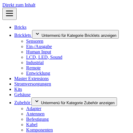
Direkt zum Inhalt
Bricks
Bricklets
Untermenü für Kategorie Bricklets anzeigen
Sensoren
Ein-/Ausgabe
Human Input
LCD, LED, Sound
Industrial
Remote
Entwicklung
Master Extensions
Stromversorgungen
Kits
Gehäuse
Zubehör
Untermenü für Kategorie Zubehör anzeigen
Adapter
Antennen
Befestigung
Kabel
Komponenten