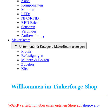
Kabel
Komponenten
Motoren
LEDs
NFC/RFID
RED Brick
Sensoren
Verbinder
Aufbewahrung
MakerBeam
Untermenü für Kategorie MakerBeam anzeigen
Profile
Befestigungen
Muttern & Bolzen
Zubehör
Kits
Willkommen im Tinkerforge-Shop
WARP verfügt nun über einen eigenen Shop auf
shop.warp-