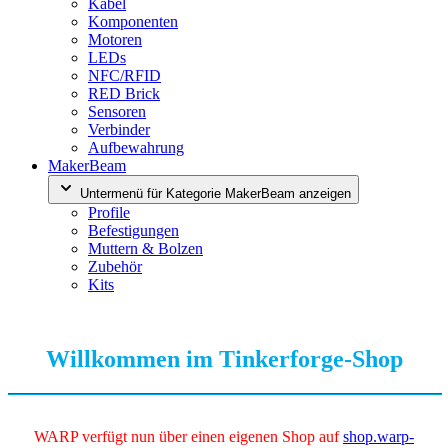
Kabel
Komponenten
Motoren
LEDs
NFC/RFID
RED Brick
Sensoren
Verbinder
Aufbewahrung
MakerBeam
Untermenü für Kategorie MakerBeam anzeigen
Profile
Befestigungen
Muttern & Bolzen
Zubehör
Kits
Willkommen im Tinkerforge-Shop
WARP verfügt nun über einen eigenen Shop auf
shop.warp-