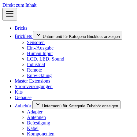
Direkt zum Inhalt
Bricks
Bricklets
Untermenü für Kategorie Bricklets anzeigen
Sensoren
Ein-/Ausgabe
Human Input
LCD, LED, Sound
Industrial
Remote
Entwicklung
Master Extensions
Stromversorgungen
Kits
Gehäuse
Zubehör
Untermenü für Kategorie Zubehör anzeigen
Adapter
Antennen
Befestigung
Kabel
Komponenten