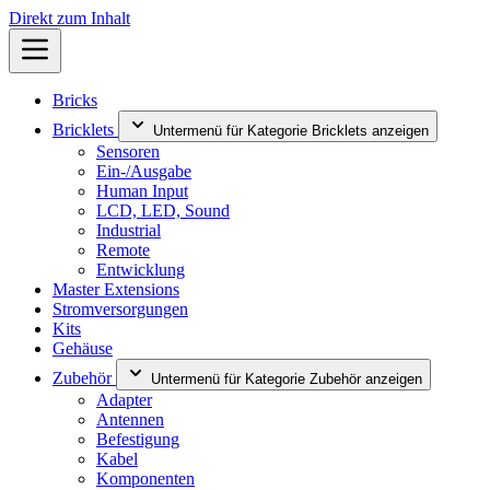
Direkt zum Inhalt
Bricks
Bricklets
Untermenü für Kategorie Bricklets anzeigen
Sensoren
Ein-/Ausgabe
Human Input
LCD, LED, Sound
Industrial
Remote
Entwicklung
Master Extensions
Stromversorgungen
Kits
Gehäuse
Zubehör
Untermenü für Kategorie Zubehör anzeigen
Adapter
Antennen
Befestigung
Kabel
Komponenten