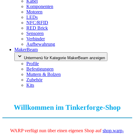
Kabel
Komponenten
Motoren
LEDs
NFC/RFID
RED Brick
Sensoren
Verbinder
Aufbewahrung
MakerBeam
Untermenü für Kategorie MakerBeam anzeigen
Profile
Befestigungen
Muttern & Bolzen
Zubehör
Kits
Willkommen im Tinkerforge-Shop
WARP verfügt nun über einen eigenen Shop auf
shop.warp-