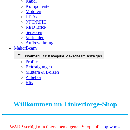
Kabel
Komponenten
Motoren
LEDs
NFC/RFID
RED Brick
Sensoren
Verbinder
Aufbewahrung
MakerBeam
Untermenü für Kategorie MakerBeam anzeigen
Profile
Befestigungen
Muttern & Bolzen
Zubehör
Kits
Willkommen im Tinkerforge-Shop
WARP verfügt nun über einen eigenen Shop auf
shop.warp-