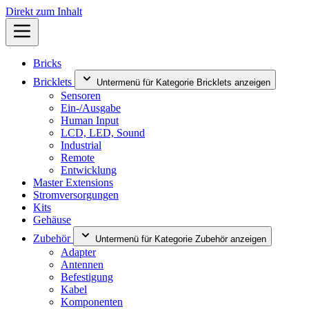
Direkt zum Inhalt
Bricks
Bricklets
Untermenü für Kategorie Bricklets anzeigen
Sensoren
Ein-/Ausgabe
Human Input
LCD, LED, Sound
Industrial
Remote
Entwicklung
Master Extensions
Stromversorgungen
Kits
Gehäuse
Zubehör
Untermenü für Kategorie Zubehör anzeigen
Adapter
Antennen
Befestigung
Kabel
Komponenten